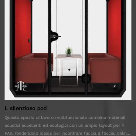
L silenzioso pod
Questo spazio di lavoro multifunzionale combina materiali
acustici eccellenti ed ecologici con un ampio layout per 4
PAX, rendendolo ideale per incontrare faccia a faccia, online