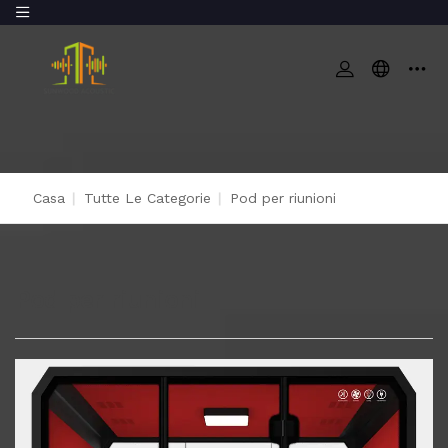
Casa
|
Tutte Le Categorie
|
Pod per riunioni
Pod per riunioni